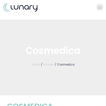
Cosmedica
Home
/
Kunden
/ Cosmedica